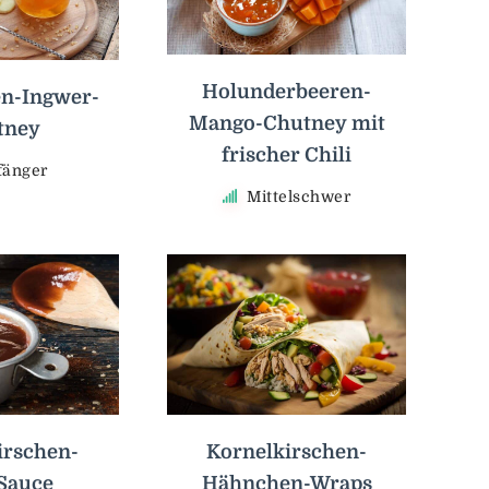
Holunderbeeren-
en-Ingwer-
Mango-Chutney mit
tney
frischer Chili
fänger
Mittelschwer
Kornelkirschen-
irschen-
Hähnchen-Wraps
Sauce