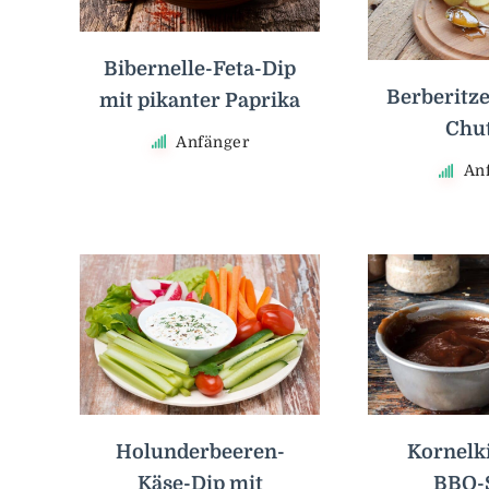
Bibernelle-Feta-Dip
Berberitz
mit pikanter Paprika
Chu
Anfänger
An
Holunderbeeren-
Kornelk
Käse-Dip mit
BBQ-