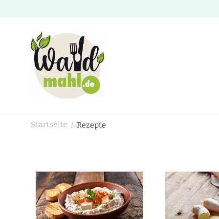
Waldmahl.de
Schnabulieren, was die Natur einem bietet
Startseite
Rezepte
/