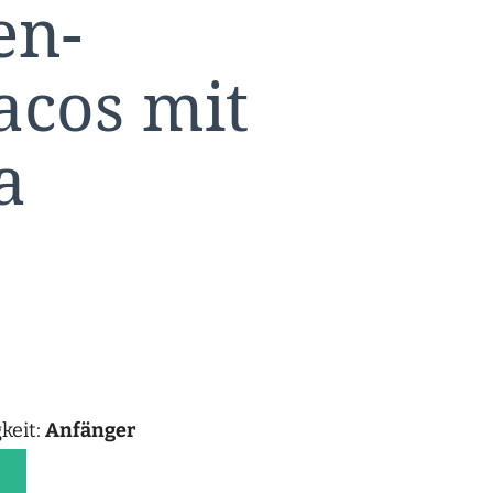
en-
acos mit
a
keit:
Anfänger