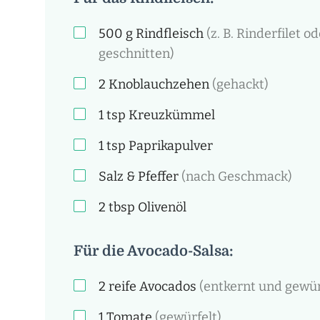
500
g
Rindfleisch
(z. B. Rinderfilet 
geschnitten)
2
Knoblauchzehen
(gehackt)
1
tsp
Kreuzkümmel
1
tsp
Paprikapulver
Salz & Pfeffer
(nach Geschmack)
2
tbsp
Olivenöl
Für die Avocado-Salsa:
2
reife Avocados
(entkernt und gewür
1
Tomate
(gewürfelt)