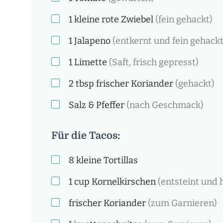
1 kleine
rote Zwiebel
(fein gehackt)
1
Jalapeno
(entkernt und fein gehackt
1
Limette
(Saft, frisch gepresst)
2
tbsp
frischer Koriander
(gehackt)
Salz & Pfeffer
(nach Geschmack)
Für die Tacos:
8
kleine Tortillas
1
cup
Kornelkirschen
(entsteint und h
frischer Koriander
(zum Garnieren)