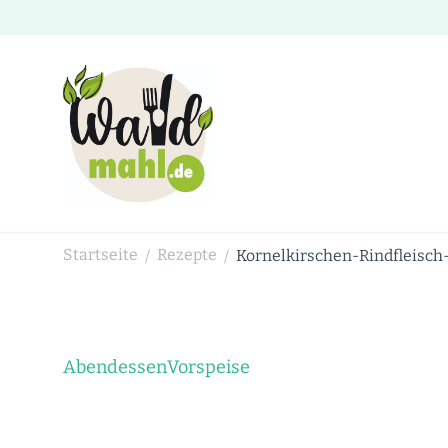
Waldmahl.de
Schnabulieren, was die Natur einem bietet
Startseite
Rezepte
Kornelkirschen-Rindfleisch
/
/
Abendessen
Vorspeise