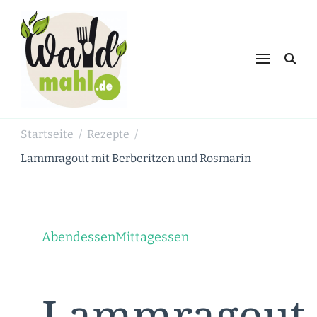
Waldmahl.de
Schnabulieren, was die Natur einem
bietet
Startseite
Rezepte
/
/
Lammragout mit Berberitzen und Rosmarin
Abendessen
Mittagessen
Lammragout