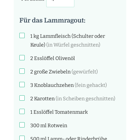
Für das Lammragout:
1
kg
Lammfleisch (Schulter oder
Keule)
(in Würfel geschnitten)
2
Esslöffel
Olivenöl
2
große Zwiebeln
(gewürfelt)
3
Knoblauchzehen
(fein gehackt)
2
Karotten
(in Scheiben geschnitten)
1
Esslöffel
Tomatenmark
300
ml
Rotwein
500
ml
Lamm- oder Rinderbrühe