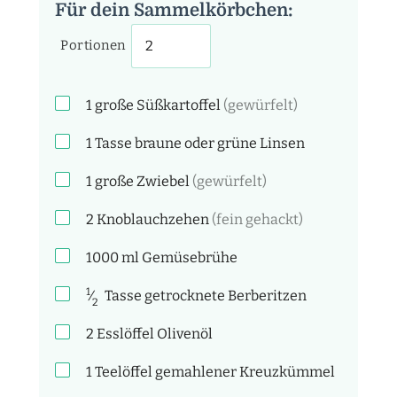
Für dein Sammelkörbchen:
Portionen
1
große Süßkartoffel
(gewürfelt)
1
Tasse
braune oder grüne Linsen
1
große Zwiebel
(gewürfelt)
2
Knoblauchzehen
(fein gehackt)
1000
ml
Gemüsebrühe
1
⁄
Tasse
getrocknete Berberitzen
2
2
Esslöffel
Olivenöl
1
Teelöffel
gemahlener Kreuzkümmel