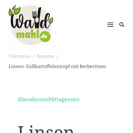
Waldmahl.de
Schnabulieren, was die Natur einem
bietet
Startseite
Rezepte
/
/
Linsen-Süßkartoffeleintopf mit Berberitzen
Abendessen
Mittagessen
Linsen-