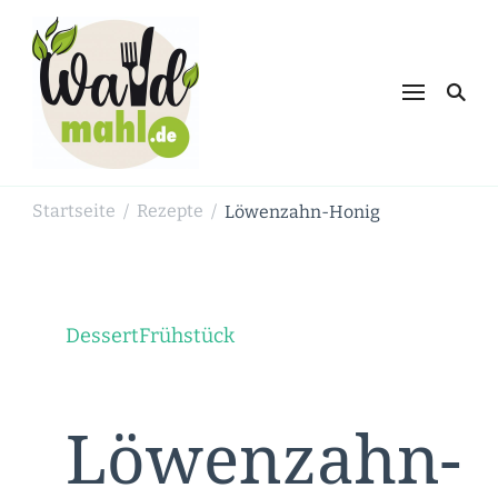
Waldmahl.de
Schnabulieren, was die Natur einem
bietet
Startseite
Rezepte
Löwenzahn-Honig
/
/
Dessert
Frühstück
Löwenzahn-