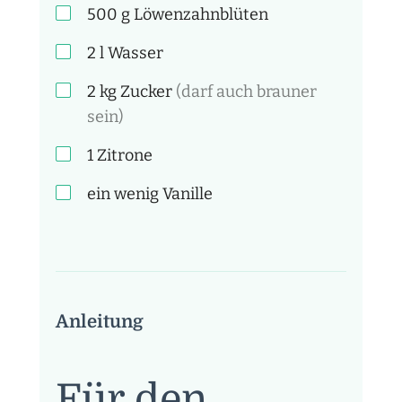
500
g
Löwenzahnblüten
2
l
Wasser
2
kg
Zucker
(darf auch brauner
sein)
1
Zitrone
ein wenig Vanille
Anleitung
Für den