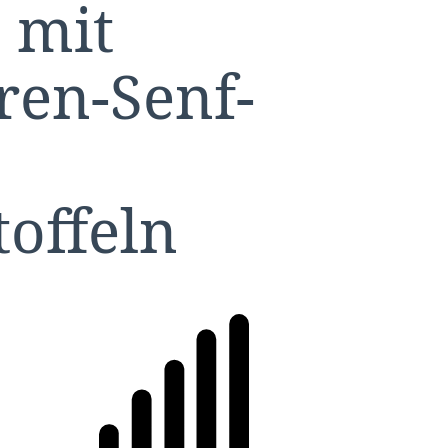
 mit
en-Senf-
offeln