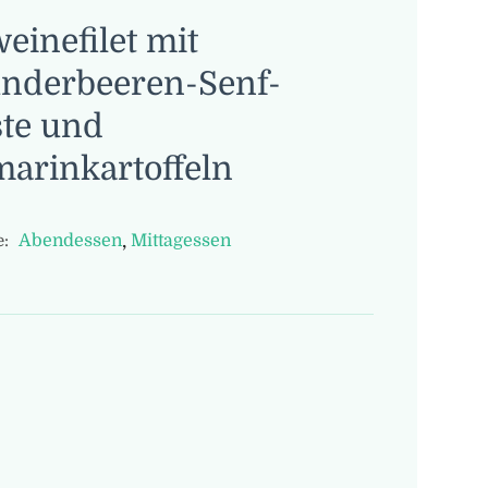
einefilet mit
nderbeeren-Senf-
te und
arinkartoffeln
,
Abendessen
Mittagessen
: