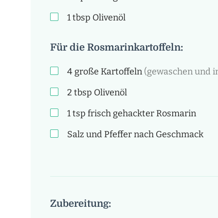
1
tbsp
Olivenöl
Für die Rosmarinkartoffeln:
4
große Kartoffeln
(gewaschen und in
2
tbsp
Olivenöl
1
tsp
frisch gehackter Rosmarin
Salz und Pfeffer nach Geschmack
Zubereitung: