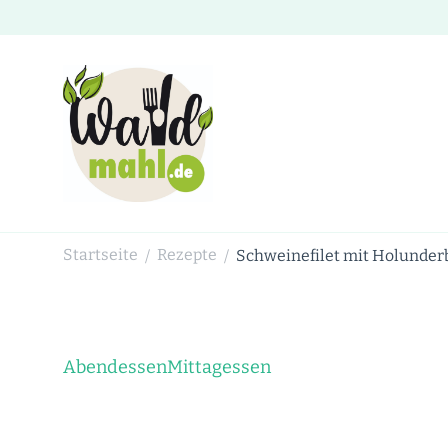
Waldmahl.de
Schnabulieren, was die Natur einem bietet
Startseite
Rezepte
Schweinefilet mit Holunder
/
/
Abendessen
Mittagessen