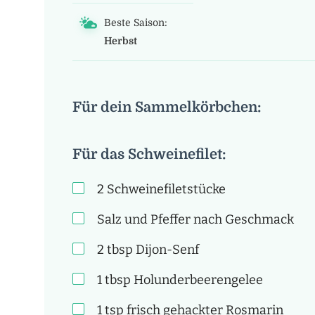
Beste Saison:
Herbst
Für dein Sammelkörbchen:
Für das Schweinefilet:
2
Schweinefiletstücke
Salz und Pfeffer nach Geschmack
2
tbsp
Dijon-Senf
1
tbsp
Holunderbeerengelee
1
tsp
frisch gehackter Rosmarin