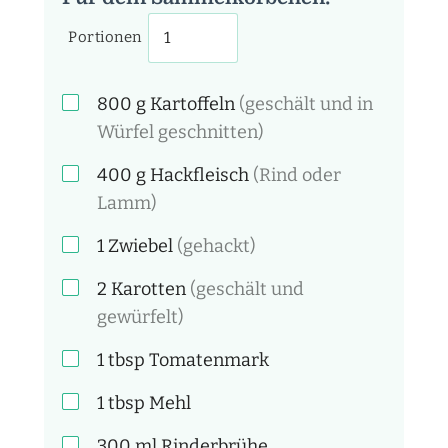
Portionen
800
g
Kartoffeln
(geschält und in
Würfel geschnitten)
400
g
Hackfleisch
(Rind oder
Lamm)
1
Zwiebel
(gehackt)
2
Karotten
(geschält und
gewürfelt)
1
tbsp
Tomatenmark
1
tbsp
Mehl
300
ml
Rinderbrühe