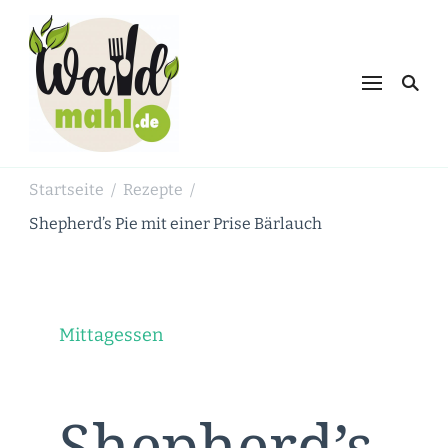
Waldmahl.de
Schnabulieren, was die Natur einem
bietet
Startseite
Rezepte
/
/
Shepherd’s Pie mit einer Prise Bärlauch
Mittagessen
Shepherd’s