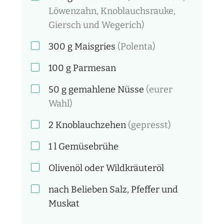
Löwenzahn, Knoblauchsrauke,
Giersch und Wegerich)
300
g
Maisgries
(Polenta)
100
g
Parmesan
50
g
gemahlene Nüsse
(eurer
Wahl)
2
Knoblauchzehen
(gepresst)
1
l
Gemüsebrühe
Olivenöl oder Wildkräuteröl
nach Belieben
Salz, Pfeffer und
Muskat