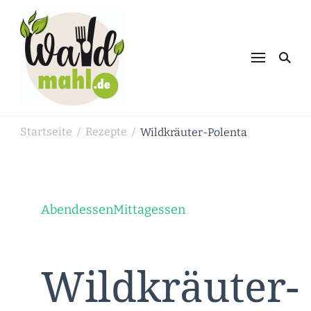
Waldmahl.de
Schnabulieren, was die Natur einem
bietet
Startseite
Rezepte
Wildkräuter-Polenta
/
/
Abendessen
Mittagessen
Wildkräuter-